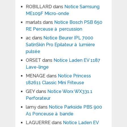
ROBILLARD
dans
Notice Samsung
ME109F Micro-onde
marlats
dans
Notice Bosch PSB 650
RE Perceuse à percussion
ac
dans
Notice Beurer IPL 7000
SatinSkin Pro Epilateur à lumière
pulsée
ORSET
dans
Notice Laden EV 1187
Lave-linge
MENAGE
dans
Notice Princess
182611 Classic Mini Friteuse
GEY
dans
Notice Worx WX331.1
Perforateur
lamy
dans
Notice Parkside PBS 900
A1 Ponceuse à bande
LAGUERRE
dans
Notice Laden EV