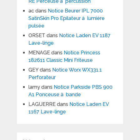
RE Perceuse à percussion
ac
dans
Notice Beurer IPL 7000
SatinSkin Pro Epilateur à lumière
pulsée
ORSET
dans
Notice Laden EV 1187
Lave-linge
MENAGE
dans
Notice Princess
182611 Classic Mini Friteuse
GEY
dans
Notice Worx WX331.1
Perforateur
lamy
dans
Notice Parkside PBS 900
A1 Ponceuse à bande
LAGUERRE
dans
Notice Laden EV
1167 Lave-linge