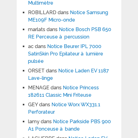
Multimètre
ROBILLARD
dans
Notice Samsung
ME109F Micro-onde
marlats
dans
Notice Bosch PSB 650
RE Perceuse à percussion
ac
dans
Notice Beurer IPL 7000
SatinSkin Pro Epilateur à lumière
pulsée
ORSET
dans
Notice Laden EV 1187
Lave-linge
MENAGE
dans
Notice Princess
182611 Classic Mini Friteuse
GEY
dans
Notice Worx WX331.1
Perforateur
lamy
dans
Notice Parkside PBS 900
A1 Ponceuse à bande