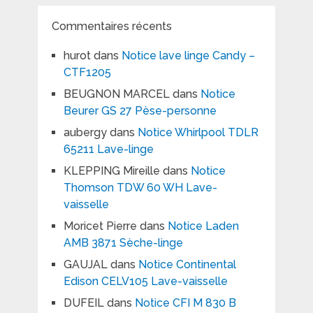
Commentaires récents
hurot
dans
Notice lave linge Candy –
CTF1205
BEUGNON MARCEL
dans
Notice
Beurer GS 27 Pèse-personne
aubergy
dans
Notice Whirlpool TDLR
65211 Lave-linge
KLEPPING Mireille
dans
Notice
Thomson TDW 60 WH Lave-
vaisselle
Moricet Pierre
dans
Notice Laden
AMB 3871 Sèche-linge
GAUJAL
dans
Notice Continental
Edison CELV105 Lave-vaisselle
DUFEIL
dans
Notice CFI M 830 B