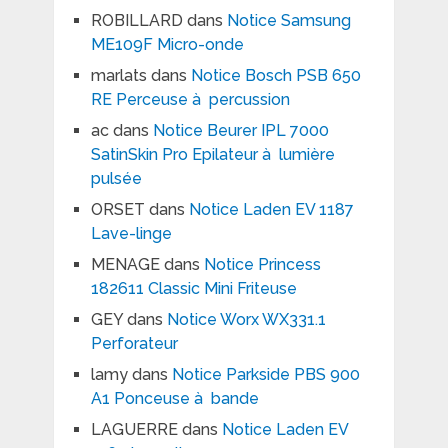
ROBILLARD
dans
Notice Samsung
ME109F Micro-onde
marlats
dans
Notice Bosch PSB 650
RE Perceuse à percussion
ac
dans
Notice Beurer IPL 7000
SatinSkin Pro Epilateur à lumière
pulsée
ORSET
dans
Notice Laden EV 1187
Lave-linge
MENAGE
dans
Notice Princess
182611 Classic Mini Friteuse
GEY
dans
Notice Worx WX331.1
Perforateur
lamy
dans
Notice Parkside PBS 900
A1 Ponceuse à bande
LAGUERRE
dans
Notice Laden EV