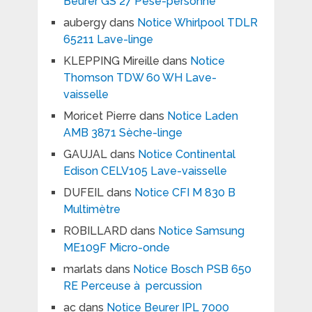
Beurer GS 27 Pèse-personne
aubergy
dans
Notice Whirlpool TDLR
65211 Lave-linge
KLEPPING Mireille
dans
Notice
Thomson TDW 60 WH Lave-
vaisselle
Moricet Pierre
dans
Notice Laden
AMB 3871 Sèche-linge
GAUJAL
dans
Notice Continental
Edison CELV105 Lave-vaisselle
DUFEIL
dans
Notice CFI M 830 B
Multimètre
ROBILLARD
dans
Notice Samsung
ME109F Micro-onde
marlats
dans
Notice Bosch PSB 650
RE Perceuse à percussion
ac
dans
Notice Beurer IPL 7000