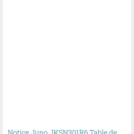
Notice Juno JKSN301R6 Table de