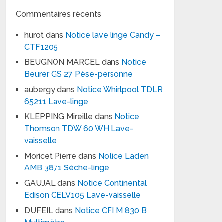
Commentaires récents
hurot
dans
Notice lave linge Candy –
CTF1205
BEUGNON MARCEL
dans
Notice
Beurer GS 27 Pèse-personne
aubergy
dans
Notice Whirlpool TDLR
65211 Lave-linge
KLEPPING Mireille
dans
Notice
Thomson TDW 60 WH Lave-
vaisselle
Moricet Pierre
dans
Notice Laden
AMB 3871 Sèche-linge
GAUJAL
dans
Notice Continental
Edison CELV105 Lave-vaisselle
DUFEIL
dans
Notice CFI M 830 B