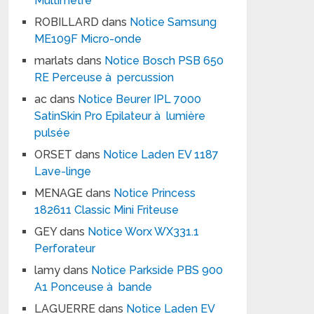
Multimètre
ROBILLARD
dans
Notice Samsung
ME109F Micro-onde
marlats
dans
Notice Bosch PSB 650
RE Perceuse à percussion
ac
dans
Notice Beurer IPL 7000
SatinSkin Pro Epilateur à lumière
pulsée
ORSET
dans
Notice Laden EV 1187
Lave-linge
MENAGE
dans
Notice Princess
182611 Classic Mini Friteuse
GEY
dans
Notice Worx WX331.1
Perforateur
lamy
dans
Notice Parkside PBS 900
A1 Ponceuse à bande
LAGUERRE
dans
Notice Laden EV