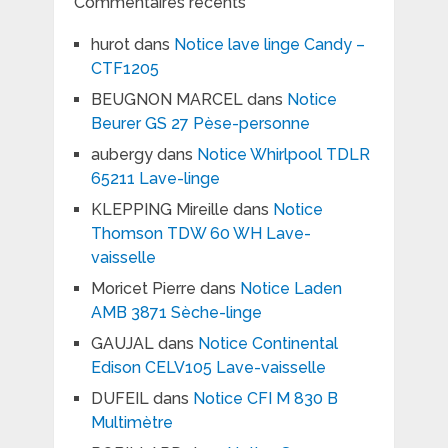
Commentaires récents
hurot
dans
Notice lave linge Candy –
CTF1205
BEUGNON MARCEL
dans
Notice
Beurer GS 27 Pèse-personne
aubergy
dans
Notice Whirlpool TDLR
65211 Lave-linge
KLEPPING Mireille
dans
Notice
Thomson TDW 60 WH Lave-
vaisselle
Moricet Pierre
dans
Notice Laden
AMB 3871 Sèche-linge
GAUJAL
dans
Notice Continental
Edison CELV105 Lave-vaisselle
DUFEIL
dans
Notice CFI M 830 B
Multimètre