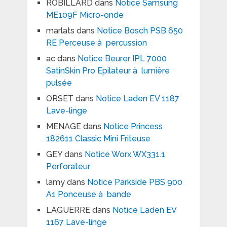
ROBILLARD
dans
Notice Samsung
ME109F Micro-onde
marlats
dans
Notice Bosch PSB 650
RE Perceuse à percussion
ac
dans
Notice Beurer IPL 7000
SatinSkin Pro Epilateur à lumière
pulsée
ORSET
dans
Notice Laden EV 1187
Lave-linge
MENAGE
dans
Notice Princess
182611 Classic Mini Friteuse
GEY
dans
Notice Worx WX331.1
Perforateur
lamy
dans
Notice Parkside PBS 900
A1 Ponceuse à bande
LAGUERRE
dans
Notice Laden EV
1167 Lave-linge