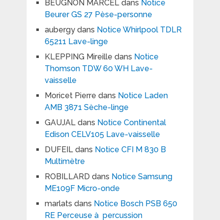
BEUGNON MARCEL
dans
Notice
Beurer GS 27 Pèse-personne
aubergy
dans
Notice Whirlpool TDLR
65211 Lave-linge
KLEPPING Mireille
dans
Notice
Thomson TDW 60 WH Lave-
vaisselle
Moricet Pierre
dans
Notice Laden
AMB 3871 Sèche-linge
GAUJAL
dans
Notice Continental
Edison CELV105 Lave-vaisselle
DUFEIL
dans
Notice CFI M 830 B
Multimètre
ROBILLARD
dans
Notice Samsung
ME109F Micro-onde
marlats
dans
Notice Bosch PSB 650
RE Perceuse à percussion