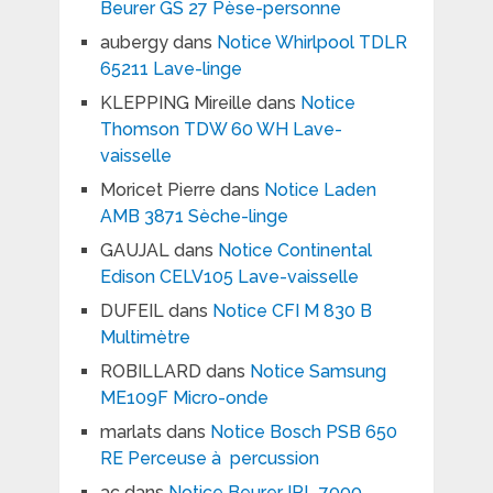
Beurer GS 27 Pèse-personne
aubergy
dans
Notice Whirlpool TDLR
65211 Lave-linge
KLEPPING Mireille
dans
Notice
Thomson TDW 60 WH Lave-
vaisselle
Moricet Pierre
dans
Notice Laden
AMB 3871 Sèche-linge
GAUJAL
dans
Notice Continental
Edison CELV105 Lave-vaisselle
DUFEIL
dans
Notice CFI M 830 B
Multimètre
ROBILLARD
dans
Notice Samsung
ME109F Micro-onde
marlats
dans
Notice Bosch PSB 650
RE Perceuse à percussion
ac
dans
Notice Beurer IPL 7000