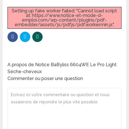
Setting up fake worker failed: "Cannot load script
at: https://www.notice-et-mode-d-
emploi.com/wp-content/plugins/pdf-
embedder/assets/js/pdfjs/pdf.worker.min.js".
A propos de Notice BaByliss 6604WE Le Pro Light
Sèche-cheveux
Commenter ou poser une question