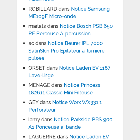
ROBILLARD
dans
Notice Samsung
ME109F Micro-onde
marlats
dans
Notice Bosch PSB 650
RE Perceuse à percussion
ac
dans
Notice Beurer IPL 7000
SatinSkin Pro Epilateur à lumière
pulsée
ORSET
dans
Notice Laden EV 1187
Lave-linge
MENAGE
dans
Notice Princess
182611 Classic Mini Friteuse
GEY
dans
Notice Worx WX331.1
Perforateur
lamy
dans
Notice Parkside PBS 900
A1 Ponceuse à bande
LAGUERRE
dans
Notice Laden EV