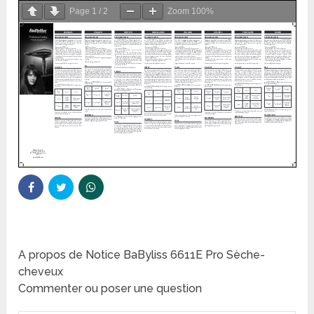
Page
1
/
2
Zoom
100%
A propos de Notice BaByliss 6611E Pro Sèche-
cheveux
Commenter ou poser une question