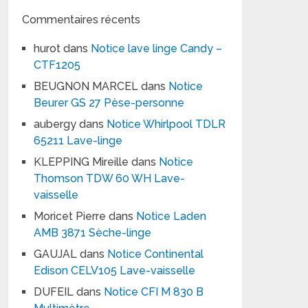
Commentaires récents
hurot
dans
Notice lave linge Candy –
CTF1205
BEUGNON MARCEL
dans
Notice
Beurer GS 27 Pèse-personne
aubergy
dans
Notice Whirlpool TDLR
65211 Lave-linge
KLEPPING Mireille
dans
Notice
Thomson TDW 60 WH Lave-
vaisselle
Moricet Pierre
dans
Notice Laden
AMB 3871 Sèche-linge
GAUJAL
dans
Notice Continental
Edison CELV105 Lave-vaisselle
DUFEIL
dans
Notice CFI M 830 B