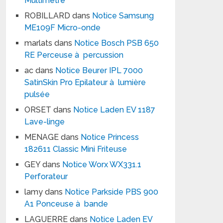
Multimètre
ROBILLARD
dans
Notice Samsung
ME109F Micro-onde
marlats
dans
Notice Bosch PSB 650
RE Perceuse à percussion
ac
dans
Notice Beurer IPL 7000
SatinSkin Pro Epilateur à lumière
pulsée
ORSET
dans
Notice Laden EV 1187
Lave-linge
MENAGE
dans
Notice Princess
182611 Classic Mini Friteuse
GEY
dans
Notice Worx WX331.1
Perforateur
lamy
dans
Notice Parkside PBS 900
A1 Ponceuse à bande
LAGUERRE
dans
Notice Laden EV