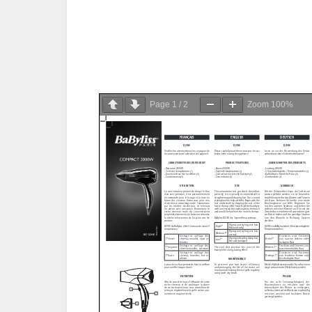
Page
1
/
2
Zoom
100%