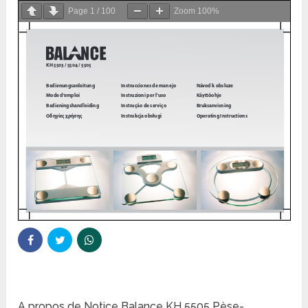
Page
1
/
100
Zoom
100%
A propos de Notice Balance KH 5505 Pèse-