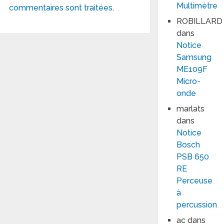
Multimètre
commentaires sont traitées
.
ROBILLARD
dans
Notice
Samsung
ME109F
Micro-
onde
marlats
dans
Notice
Bosch
PSB 650
RE
Perceuse
à
percussion
ac
dans