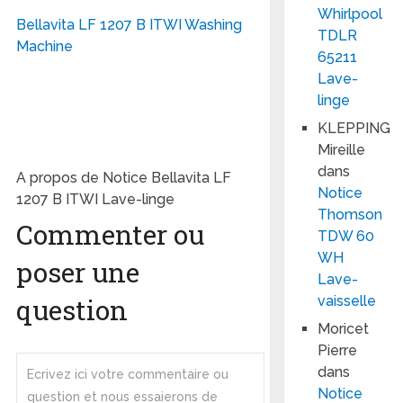
Whirlpool
Bellavita LF 1207 B ITWI Washing
TDLR
Machine
65211
Lave-
linge
KLEPPING
Mireille
dans
A propos de Notice Bellavita LF
Notice
1207 B ITWI Lave-linge
Thomson
Commenter ou
TDW 60
WH
poser une
Lave-
question
vaisselle
Moricet
Pierre
dans
Notice