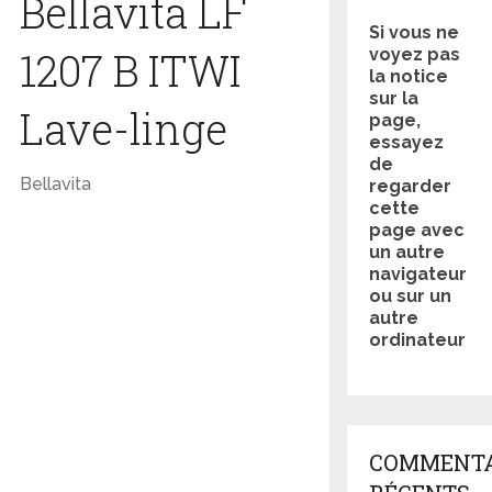
Bellavita LF
Si vous ne
1207 B ITWI
voyez pas
la notice
sur la
Lave-linge
page,
essayez
de
Bellavita
regarder
cette
page avec
un autre
navigateur
ou sur un
autre
ordinateur
COMMENTA