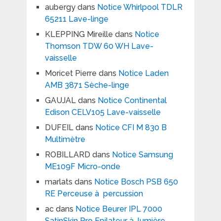
aubergy
dans
Notice Whirlpool TDLR
65211 Lave-linge
KLEPPING Mireille
dans
Notice
Thomson TDW 60 WH Lave-
vaisselle
Moricet Pierre
dans
Notice Laden
AMB 3871 Sèche-linge
GAUJAL
dans
Notice Continental
Edison CELV105 Lave-vaisselle
DUFEIL
dans
Notice CFI M 830 B
Multimètre
ROBILLARD
dans
Notice Samsung
ME109F Micro-onde
marlats
dans
Notice Bosch PSB 650
RE Perceuse à percussion
ac
dans
Notice Beurer IPL 7000
SatinSkin Pro Epilateur à lumière