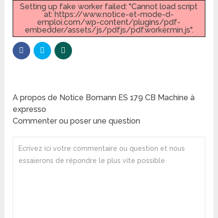
Setting up fake worker failed: "Cannot load script
at: https://www.notice-et-mode-d-
emploi.com/wp-content/plugins/pdf-
embedder/assets/js/pdfjs/pdf.worker.min.js".
A propos de Notice Bomann ES 179 CB Machine à
expresso
Commenter ou poser une question