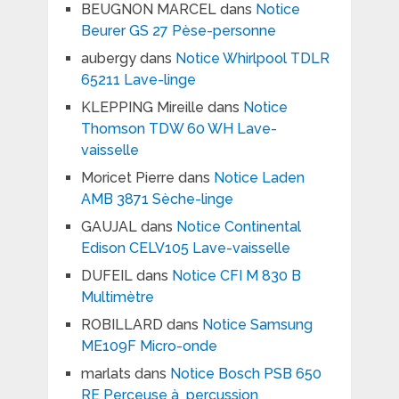
BEUGNON MARCEL
dans
Notice
Beurer GS 27 Pèse-personne
aubergy
dans
Notice Whirlpool TDLR
65211 Lave-linge
KLEPPING Mireille
dans
Notice
Thomson TDW 60 WH Lave-
vaisselle
Moricet Pierre
dans
Notice Laden
AMB 3871 Sèche-linge
GAUJAL
dans
Notice Continental
Edison CELV105 Lave-vaisselle
DUFEIL
dans
Notice CFI M 830 B
Multimètre
ROBILLARD
dans
Notice Samsung
ME109F Micro-onde
marlats
dans
Notice Bosch PSB 650
RE Perceuse à percussion