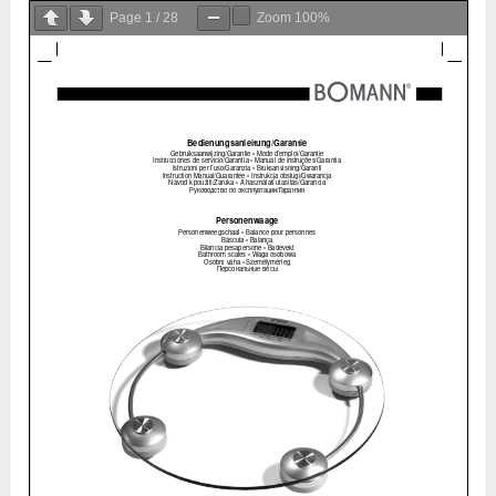
Page
1
/
28
Zoom
100%