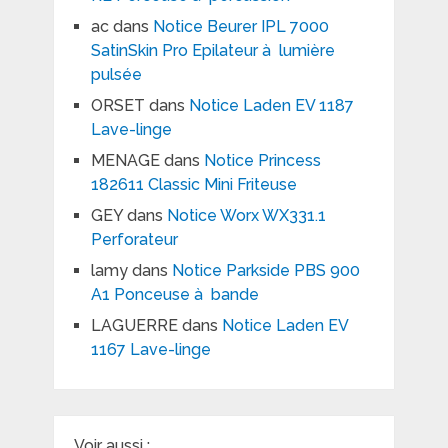
ac
dans
Notice Beurer IPL 7000
SatinSkin Pro Epilateur à lumière
pulsée
ORSET
dans
Notice Laden EV 1187
Lave-linge
MENAGE
dans
Notice Princess
182611 Classic Mini Friteuse
GEY
dans
Notice Worx WX331.1
Perforateur
lamy
dans
Notice Parkside PBS 900
A1 Ponceuse à bande
LAGUERRE
dans
Notice Laden EV
1167 Lave-linge
Voir aussi :