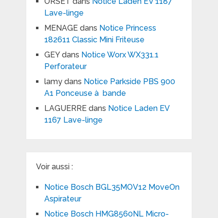
ORSET
dans
Notice Laden EV 1187
Lave-linge
MENAGE
dans
Notice Princess
182611 Classic Mini Friteuse
GEY
dans
Notice Worx WX331.1
Perforateur
lamy
dans
Notice Parkside PBS 900
A1 Ponceuse à bande
LAGUERRE
dans
Notice Laden EV
1167 Lave-linge
Voir aussi :
Notice Bosch BGL35MOV12 MoveOn
Aspirateur
Notice Bosch HMG8560NL Micro-