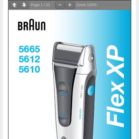
Page
1
/
33
Zoom
100%