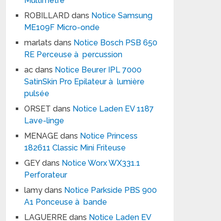
Multimètre
ROBILLARD
dans
Notice Samsung
ME109F Micro-onde
marlats
dans
Notice Bosch PSB 650
RE Perceuse à percussion
ac
dans
Notice Beurer IPL 7000
SatinSkin Pro Epilateur à lumière
pulsée
ORSET
dans
Notice Laden EV 1187
Lave-linge
MENAGE
dans
Notice Princess
182611 Classic Mini Friteuse
GEY
dans
Notice Worx WX331.1
Perforateur
lamy
dans
Notice Parkside PBS 900
A1 Ponceuse à bande
LAGUERRE
dans
Notice Laden EV