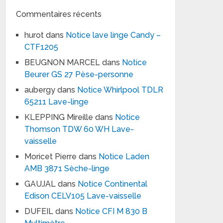
Commentaires récents
hurot
dans
Notice lave linge Candy –
CTF1205
BEUGNON MARCEL
dans
Notice
Beurer GS 27 Pèse-personne
aubergy
dans
Notice Whirlpool TDLR
65211 Lave-linge
KLEPPING Mireille
dans
Notice
Thomson TDW 60 WH Lave-
vaisselle
Moricet Pierre
dans
Notice Laden
AMB 3871 Sèche-linge
GAUJAL
dans
Notice Continental
Edison CELV105 Lave-vaisselle
DUFEIL
dans
Notice CFI M 830 B