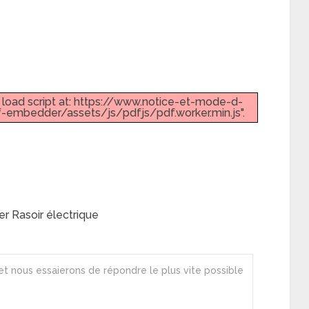
t load script at: https://www.notice-et-mode-d-
embedder/assets/js/pdfjs/pdf.worker.min.js".
r Rasoir électrique