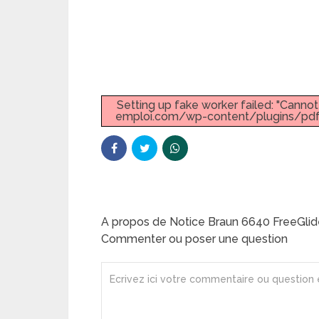
Setting up fake worker failed: "Canno
emploi.com/wp-content/plugins/pdf-
A propos de Notice Braun 6640 FreeGlide
Commenter ou poser une question