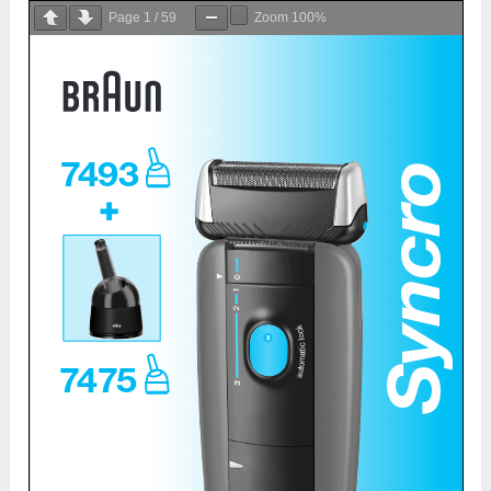
Page
1
/
59
Zoom
100%