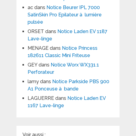
ac
dans
Notice Beurer IPL 7000
SatinSkin Pro Epilateur à lumière
pulsée
ORSET
dans
Notice Laden EV 1187
Lave-linge
MENAGE
dans
Notice Princess
182611 Classic Mini Friteuse
GEY
dans
Notice Worx WX331.1
Perforateur
lamy
dans
Notice Parkside PBS 900
A1 Ponceuse à bande
LAGUERRE
dans
Notice Laden EV
1167 Lave-linge
Voir aussi :