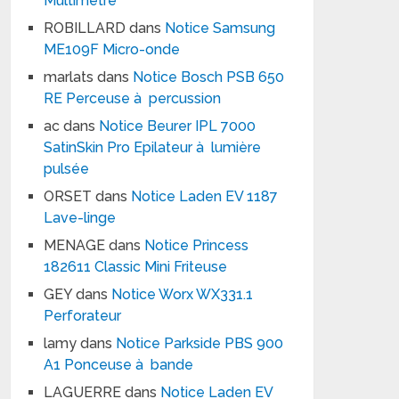
Multimètre
ROBILLARD
dans
Notice Samsung
ME109F Micro-onde
marlats
dans
Notice Bosch PSB 650
RE Perceuse à percussion
ac
dans
Notice Beurer IPL 7000
SatinSkin Pro Epilateur à lumière
pulsée
ORSET
dans
Notice Laden EV 1187
Lave-linge
MENAGE
dans
Notice Princess
182611 Classic Mini Friteuse
GEY
dans
Notice Worx WX331.1
Perforateur
lamy
dans
Notice Parkside PBS 900
A1 Ponceuse à bande
LAGUERRE
dans
Notice Laden EV