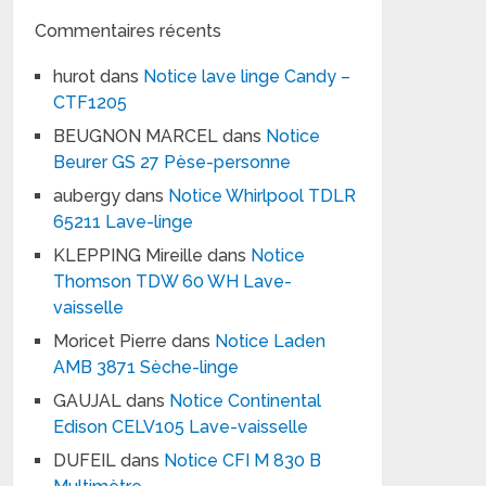
Commentaires récents
hurot
dans
Notice lave linge Candy –
CTF1205
BEUGNON MARCEL
dans
Notice
Beurer GS 27 Pèse-personne
aubergy
dans
Notice Whirlpool TDLR
65211 Lave-linge
KLEPPING Mireille
dans
Notice
Thomson TDW 60 WH Lave-
vaisselle
Moricet Pierre
dans
Notice Laden
AMB 3871 Sèche-linge
GAUJAL
dans
Notice Continental
Edison CELV105 Lave-vaisselle
DUFEIL
dans
Notice CFI M 830 B