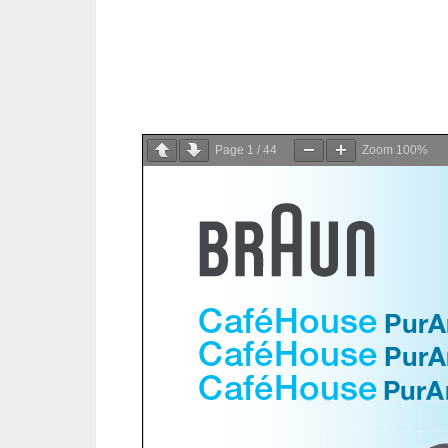
Page
1
/
44
Zoom
100%