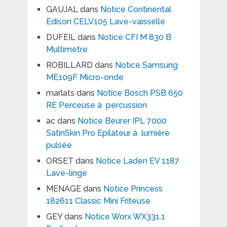
GAUJAL
dans
Notice Continental
Edison CELV105 Lave-vaisselle
DUFEIL
dans
Notice CFI M 830 B
Multimètre
ROBILLARD
dans
Notice Samsung
ME109F Micro-onde
marlats
dans
Notice Bosch PSB 650
RE Perceuse à percussion
ac
dans
Notice Beurer IPL 7000
SatinSkin Pro Epilateur à lumière
pulsée
ORSET
dans
Notice Laden EV 1187
Lave-linge
MENAGE
dans
Notice Princess
182611 Classic Mini Friteuse
GEY
dans
Notice Worx WX331.1