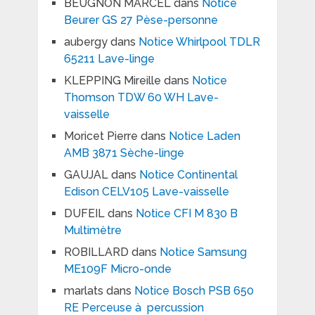
BEUGNON MARCEL
dans
Notice
Beurer GS 27 Pèse-personne
aubergy
dans
Notice Whirlpool TDLR
65211 Lave-linge
KLEPPING Mireille
dans
Notice
Thomson TDW 60 WH Lave-
vaisselle
Moricet Pierre
dans
Notice Laden
AMB 3871 Sèche-linge
GAUJAL
dans
Notice Continental
Edison CELV105 Lave-vaisselle
DUFEIL
dans
Notice CFI M 830 B
Multimètre
ROBILLARD
dans
Notice Samsung
ME109F Micro-onde
marlats
dans
Notice Bosch PSB 650
RE Perceuse à percussion