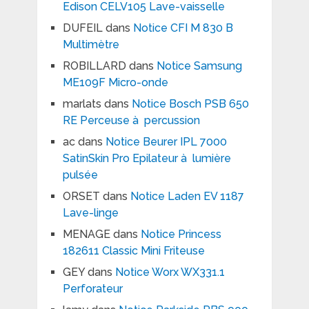
Edison CELV105 Lave-vaisselle
DUFEIL
dans
Notice CFI M 830 B
Multimètre
ROBILLARD
dans
Notice Samsung
ME109F Micro-onde
marlats
dans
Notice Bosch PSB 650
RE Perceuse à percussion
ac
dans
Notice Beurer IPL 7000
SatinSkin Pro Epilateur à lumière
pulsée
ORSET
dans
Notice Laden EV 1187
Lave-linge
MENAGE
dans
Notice Princess
182611 Classic Mini Friteuse
GEY
dans
Notice Worx WX331.1
Perforateur