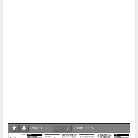
Page
1
/
2
Zoom
100%