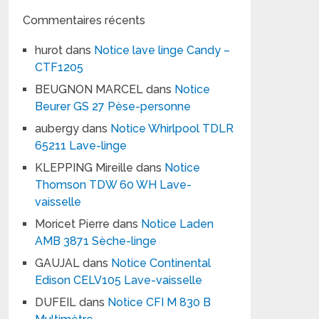
Commentaires récents
hurot
dans
Notice lave linge Candy –
CTF1205
BEUGNON MARCEL
dans
Notice
Beurer GS 27 Pèse-personne
aubergy
dans
Notice Whirlpool TDLR
65211 Lave-linge
KLEPPING Mireille
dans
Notice
Thomson TDW 60 WH Lave-
vaisselle
Moricet Pierre
dans
Notice Laden
AMB 3871 Sèche-linge
GAUJAL
dans
Notice Continental
Edison CELV105 Lave-vaisselle
DUFEIL
dans
Notice CFI M 830 B