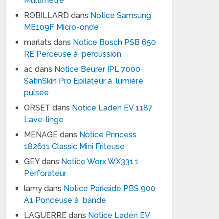
Multimètre
ROBILLARD
dans
Notice Samsung
ME109F Micro-onde
marlats
dans
Notice Bosch PSB 650
RE Perceuse à percussion
ac
dans
Notice Beurer IPL 7000
SatinSkin Pro Epilateur à lumière
pulsée
ORSET
dans
Notice Laden EV 1187
Lave-linge
MENAGE
dans
Notice Princess
182611 Classic Mini Friteuse
GEY
dans
Notice Worx WX331.1
Perforateur
lamy
dans
Notice Parkside PBS 900
A1 Ponceuse à bande
LAGUERRE
dans
Notice Laden EV