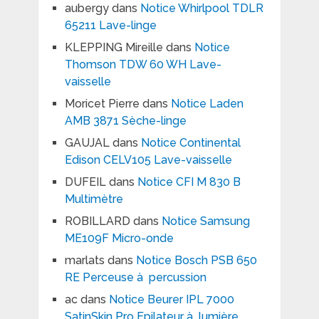
aubergy
dans
Notice Whirlpool TDLR
65211 Lave-linge
KLEPPING Mireille
dans
Notice
Thomson TDW 60 WH Lave-
vaisselle
Moricet Pierre
dans
Notice Laden
AMB 3871 Sèche-linge
GAUJAL
dans
Notice Continental
Edison CELV105 Lave-vaisselle
DUFEIL
dans
Notice CFI M 830 B
Multimètre
ROBILLARD
dans
Notice Samsung
ME109F Micro-onde
marlats
dans
Notice Bosch PSB 650
RE Perceuse à percussion
ac
dans
Notice Beurer IPL 7000
SatinSkin Pro Epilateur à lumière