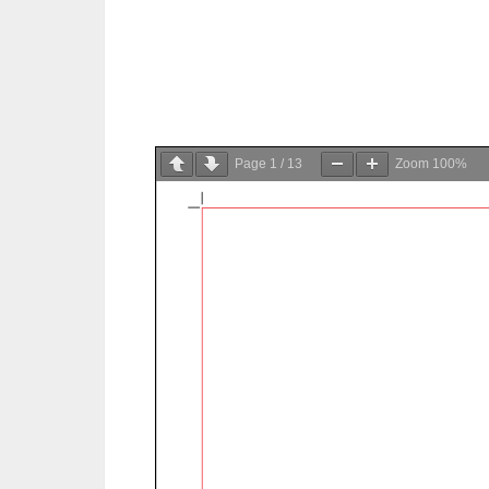
Page
1
/
13
Zoom
100%