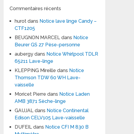
Commentaires récents
hurot
dans
Notice lave linge Candy –
CTF1205
BEUGNON MARCEL
dans
Notice
Beurer GS 27 Pèse-personne
aubergy
dans
Notice Whirlpool TDLR
65211 Lave-linge
KLEPPING Mireille
dans
Notice
Thomson TDW 60 WH Lave-
vaisselle
Moricet Pierre
dans
Notice Laden
AMB 3871 Sèche-linge
GAUJAL
dans
Notice Continental
Edison CELV105 Lave-vaisselle
DUFEIL
dans
Notice CFI M 830 B