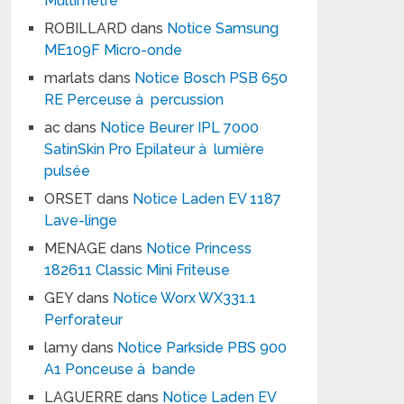
Multimètre
ROBILLARD
dans
Notice Samsung
ME109F Micro-onde
marlats
dans
Notice Bosch PSB 650
RE Perceuse à percussion
ac
dans
Notice Beurer IPL 7000
SatinSkin Pro Epilateur à lumière
pulsée
ORSET
dans
Notice Laden EV 1187
Lave-linge
MENAGE
dans
Notice Princess
182611 Classic Mini Friteuse
GEY
dans
Notice Worx WX331.1
Perforateur
lamy
dans
Notice Parkside PBS 900
A1 Ponceuse à bande
LAGUERRE
dans
Notice Laden EV