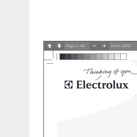
Page
1
/
84
Zoom
100%