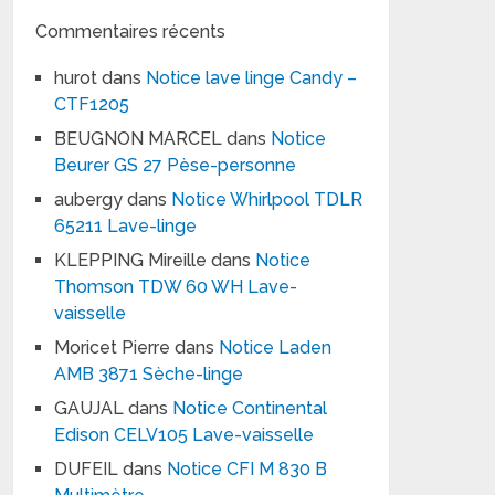
Commentaires récents
hurot
dans
Notice lave linge Candy –
CTF1205
BEUGNON MARCEL
dans
Notice
Beurer GS 27 Pèse-personne
aubergy
dans
Notice Whirlpool TDLR
65211 Lave-linge
KLEPPING Mireille
dans
Notice
Thomson TDW 60 WH Lave-
vaisselle
Moricet Pierre
dans
Notice Laden
AMB 3871 Sèche-linge
GAUJAL
dans
Notice Continental
Edison CELV105 Lave-vaisselle
DUFEIL
dans
Notice CFI M 830 B