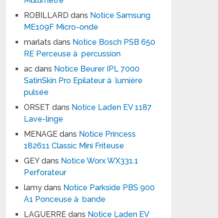
Multimètre
ROBILLARD
dans
Notice Samsung
ME109F Micro-onde
marlats
dans
Notice Bosch PSB 650
RE Perceuse à percussion
ac
dans
Notice Beurer IPL 7000
SatinSkin Pro Epilateur à lumière
pulsée
ORSET
dans
Notice Laden EV 1187
Lave-linge
MENAGE
dans
Notice Princess
182611 Classic Mini Friteuse
GEY
dans
Notice Worx WX331.1
Perforateur
lamy
dans
Notice Parkside PBS 900
A1 Ponceuse à bande
LAGUERRE
dans
Notice Laden EV