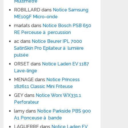
Multimètre
ROBILLARD
dans
Notice Samsung
ME109F Micro-onde
marlats
dans
Notice Bosch PSB 650
RE Perceuse à percussion
ac
dans
Notice Beurer IPL 7000
SatinSkin Pro Epilateur à lumière
pulsée
ORSET
dans
Notice Laden EV 1187
Lave-linge
MENAGE
dans
Notice Princess
182611 Classic Mini Friteuse
GEY
dans
Notice Worx WX331.1
Perforateur
lamy
dans
Notice Parkside PBS 900
A1 Ponceuse à bande
LAGUERRE
dans
Notice Laden EV