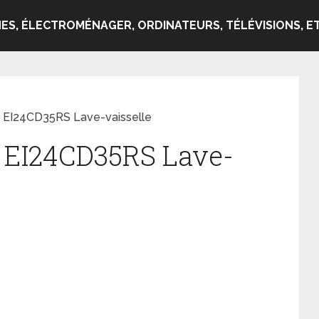
ES, ÉLECTROMÉNAGER, ORDINATEURS, TÉLÉVISIONS, ET
x EI24CD35RS Lave-vaisselle
x EI24CD35RS Lave-