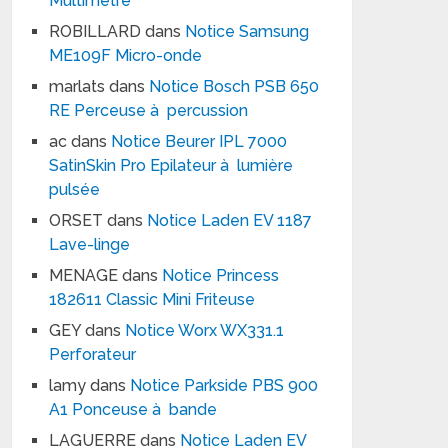
Multimètre
ROBILLARD
dans
Notice Samsung
ME109F Micro-onde
marlats
dans
Notice Bosch PSB 650
RE Perceuse à percussion
ac
dans
Notice Beurer IPL 7000
SatinSkin Pro Epilateur à lumière
pulsée
ORSET
dans
Notice Laden EV 1187
Lave-linge
MENAGE
dans
Notice Princess
182611 Classic Mini Friteuse
GEY
dans
Notice Worx WX331.1
Perforateur
lamy
dans
Notice Parkside PBS 900
A1 Ponceuse à bande
LAGUERRE
dans
Notice Laden EV