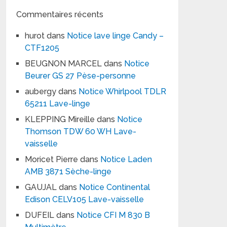
Commentaires récents
hurot
dans
Notice lave linge Candy –
CTF1205
BEUGNON MARCEL
dans
Notice
Beurer GS 27 Pèse-personne
aubergy
dans
Notice Whirlpool TDLR
65211 Lave-linge
KLEPPING Mireille
dans
Notice
Thomson TDW 60 WH Lave-
vaisselle
Moricet Pierre
dans
Notice Laden
AMB 3871 Sèche-linge
GAUJAL
dans
Notice Continental
Edison CELV105 Lave-vaisselle
DUFEIL
dans
Notice CFI M 830 B