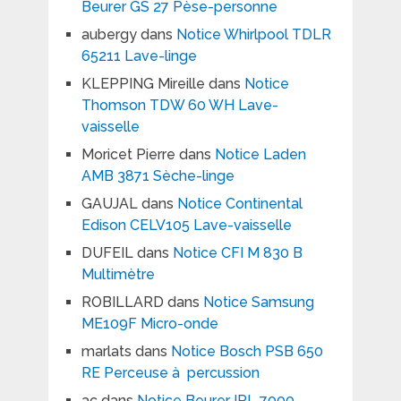
Beurer GS 27 Pèse-personne
aubergy
dans
Notice Whirlpool TDLR
65211 Lave-linge
KLEPPING Mireille
dans
Notice
Thomson TDW 60 WH Lave-
vaisselle
Moricet Pierre
dans
Notice Laden
AMB 3871 Sèche-linge
GAUJAL
dans
Notice Continental
Edison CELV105 Lave-vaisselle
DUFEIL
dans
Notice CFI M 830 B
Multimètre
ROBILLARD
dans
Notice Samsung
ME109F Micro-onde
marlats
dans
Notice Bosch PSB 650
RE Perceuse à percussion
ac
dans
Notice Beurer IPL 7000