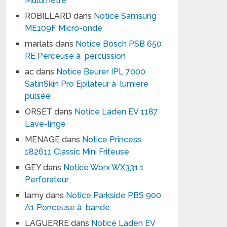
Multimètre
ROBILLARD
dans
Notice Samsung
ME109F Micro-onde
marlats
dans
Notice Bosch PSB 650
RE Perceuse à percussion
ac
dans
Notice Beurer IPL 7000
SatinSkin Pro Epilateur à lumière
pulsée
ORSET
dans
Notice Laden EV 1187
Lave-linge
MENAGE
dans
Notice Princess
182611 Classic Mini Friteuse
GEY
dans
Notice Worx WX331.1
Perforateur
lamy
dans
Notice Parkside PBS 900
A1 Ponceuse à bande
LAGUERRE
dans
Notice Laden EV