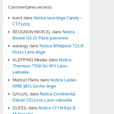
Commentaires récents
hurot
dans
Notice lave linge Candy –
CTF1205
BEUGNON MARCEL
dans
Notice
Beurer GS 27 Pèse-personne
aubergy
dans
Notice Whirlpool TDLR
65211 Lave-linge
KLEPPING Mireille
dans
Notice
Thomson TDW 60 WH Lave-
vaisselle
Moricet Pierre
dans
Notice Laden
AMB 3871 Sèche-linge
GAUJAL
dans
Notice Continental
Edison CELV105 Lave-vaisselle
DUFEIL
dans
Notice CFI M 830 B