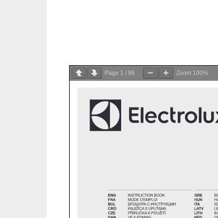
Page
1
/
96
Zoom
100%