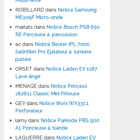
Multimètre
ROBILLARD
dans
Notice Samsung
ME109F Micro-onde
marlats
dans
Notice Bosch PSB 650
RE Perceuse à percussion
ac
dans
Notice Beurer IPL 7000
SatinSkin Pro Epilateur à lumière
pulsée
ORSET
dans
Notice Laden EV 1187
Lave-linge
MENAGE
dans
Notice Princess
182611 Classic Mini Friteuse
GEY
dans
Notice Worx WX331.1
Perforateur
lamy
dans
Notice Parkside PBS 900
A1 Ponceuse à bande
LAGUERRE
dans
Notice Laden EV