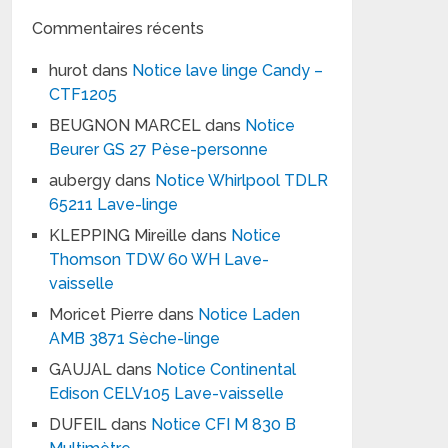
Commentaires récents
hurot
dans
Notice lave linge Candy –
CTF1205
BEUGNON MARCEL
dans
Notice
Beurer GS 27 Pèse-personne
aubergy
dans
Notice Whirlpool TDLR
65211 Lave-linge
KLEPPING Mireille
dans
Notice
Thomson TDW 60 WH Lave-
vaisselle
Moricet Pierre
dans
Notice Laden
AMB 3871 Sèche-linge
GAUJAL
dans
Notice Continental
Edison CELV105 Lave-vaisselle
DUFEIL
dans
Notice CFI M 830 B