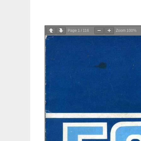
Page
1
/
116
Zoom
100%