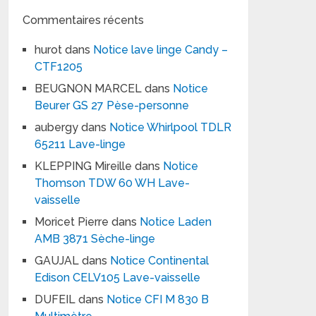
Commentaires récents
hurot
dans
Notice lave linge Candy –
CTF1205
BEUGNON MARCEL
dans
Notice
Beurer GS 27 Pèse-personne
aubergy
dans
Notice Whirlpool TDLR
65211 Lave-linge
KLEPPING Mireille
dans
Notice
Thomson TDW 60 WH Lave-
vaisselle
Moricet Pierre
dans
Notice Laden
AMB 3871 Sèche-linge
GAUJAL
dans
Notice Continental
Edison CELV105 Lave-vaisselle
DUFEIL
dans
Notice CFI M 830 B