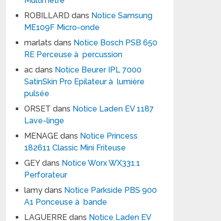
Multimètre
ROBILLARD
dans
Notice Samsung
ME109F Micro-onde
marlats
dans
Notice Bosch PSB 650
RE Perceuse à percussion
ac
dans
Notice Beurer IPL 7000
SatinSkin Pro Epilateur à lumière
pulsée
ORSET
dans
Notice Laden EV 1187
Lave-linge
MENAGE
dans
Notice Princess
182611 Classic Mini Friteuse
GEY
dans
Notice Worx WX331.1
Perforateur
lamy
dans
Notice Parkside PBS 900
A1 Ponceuse à bande
LAGUERRE
dans
Notice Laden EV