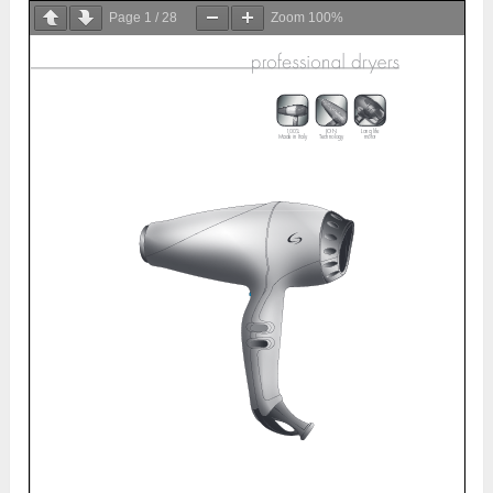
Page
1
/
28
Zoom
100%