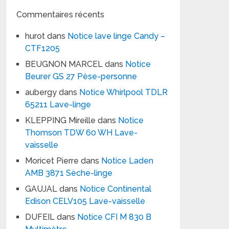
Commentaires récents
hurot
dans
Notice lave linge Candy –
CTF1205
BEUGNON MARCEL
dans
Notice
Beurer GS 27 Pèse-personne
aubergy
dans
Notice Whirlpool TDLR
65211 Lave-linge
KLEPPING Mireille
dans
Notice
Thomson TDW 60 WH Lave-
vaisselle
Moricet Pierre
dans
Notice Laden
AMB 3871 Sèche-linge
GAUJAL
dans
Notice Continental
Edison CELV105 Lave-vaisselle
DUFEIL
dans
Notice CFI M 830 B