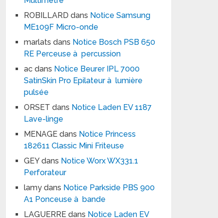
Multimètre
ROBILLARD
dans
Notice Samsung
ME109F Micro-onde
marlats
dans
Notice Bosch PSB 650
RE Perceuse à percussion
ac
dans
Notice Beurer IPL 7000
SatinSkin Pro Epilateur à lumière
pulsée
ORSET
dans
Notice Laden EV 1187
Lave-linge
MENAGE
dans
Notice Princess
182611 Classic Mini Friteuse
GEY
dans
Notice Worx WX331.1
Perforateur
lamy
dans
Notice Parkside PBS 900
A1 Ponceuse à bande
LAGUERRE
dans
Notice Laden EV