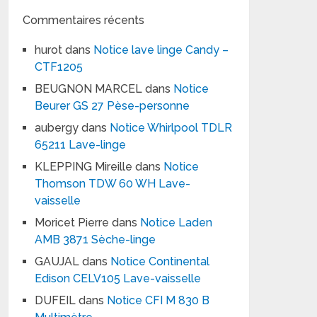
Commentaires récents
hurot
dans
Notice lave linge Candy –
CTF1205
BEUGNON MARCEL
dans
Notice
Beurer GS 27 Pèse-personne
aubergy
dans
Notice Whirlpool TDLR
65211 Lave-linge
KLEPPING Mireille
dans
Notice
Thomson TDW 60 WH Lave-
vaisselle
Moricet Pierre
dans
Notice Laden
AMB 3871 Sèche-linge
GAUJAL
dans
Notice Continental
Edison CELV105 Lave-vaisselle
DUFEIL
dans
Notice CFI M 830 B