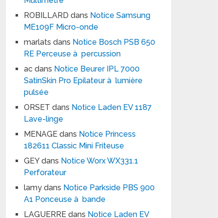
Multimètre
ROBILLARD
dans
Notice Samsung
ME109F Micro-onde
marlats
dans
Notice Bosch PSB 650
RE Perceuse à percussion
ac
dans
Notice Beurer IPL 7000
SatinSkin Pro Epilateur à lumière
pulsée
ORSET
dans
Notice Laden EV 1187
Lave-linge
MENAGE
dans
Notice Princess
182611 Classic Mini Friteuse
GEY
dans
Notice Worx WX331.1
Perforateur
lamy
dans
Notice Parkside PBS 900
A1 Ponceuse à bande
LAGUERRE
dans
Notice Laden EV