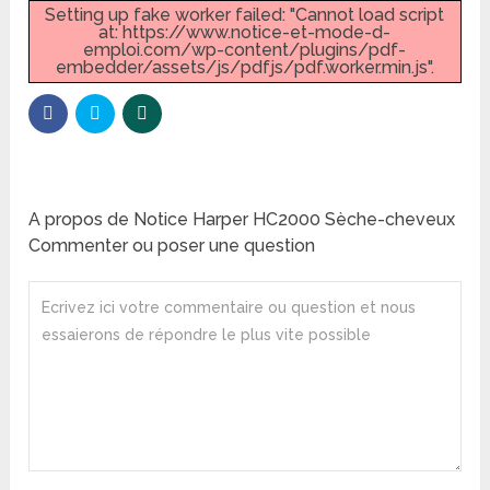
Setting up fake worker failed: "Cannot load script
at: https://www.notice-et-mode-d-
emploi.com/wp-content/plugins/pdf-
embedder/assets/js/pdfjs/pdf.worker.min.js".
A propos de Notice Harper HC2000 Sèche-cheveux
Commenter ou poser une question