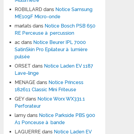
Multimètre
ROBILLARD
dans
Notice Samsung
ME109F Micro-onde
marlats
dans
Notice Bosch PSB 650
RE Perceuse à percussion
ac
dans
Notice Beurer IPL 7000
SatinSkin Pro Epilateur à lumière
pulsée
ORSET
dans
Notice Laden EV 1187
Lave-linge
MENAGE
dans
Notice Princess
182611 Classic Mini Friteuse
GEY
dans
Notice Worx WX331.1
Perforateur
lamy
dans
Notice Parkside PBS 900
A1 Ponceuse à bande
LAGUERRE
dans
Notice Laden EV