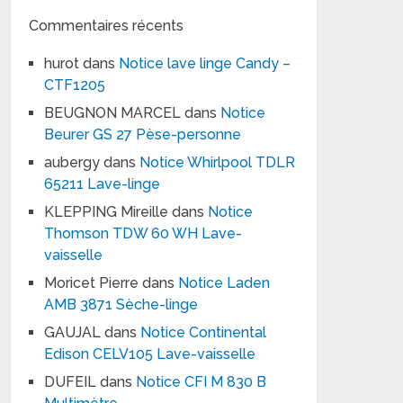
Commentaires récents
hurot
dans
Notice lave linge Candy –
CTF1205
BEUGNON MARCEL
dans
Notice
Beurer GS 27 Pèse-personne
aubergy
dans
Notice Whirlpool TDLR
65211 Lave-linge
KLEPPING Mireille
dans
Notice
Thomson TDW 60 WH Lave-
vaisselle
Moricet Pierre
dans
Notice Laden
AMB 3871 Sèche-linge
GAUJAL
dans
Notice Continental
Edison CELV105 Lave-vaisselle
DUFEIL
dans
Notice CFI M 830 B