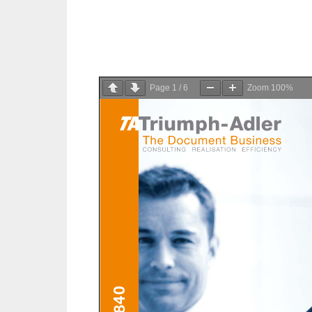
Page
1
/
6
Zoom
100%