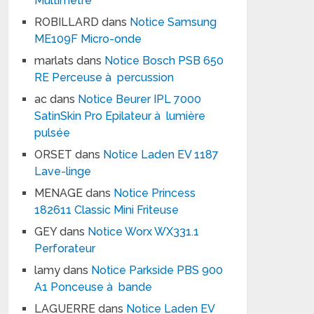
Multimètre
ROBILLARD
dans
Notice Samsung
ME109F Micro-onde
marlats
dans
Notice Bosch PSB 650
RE Perceuse à percussion
ac
dans
Notice Beurer IPL 7000
SatinSkin Pro Epilateur à lumière
pulsée
ORSET
dans
Notice Laden EV 1187
Lave-linge
MENAGE
dans
Notice Princess
182611 Classic Mini Friteuse
GEY
dans
Notice Worx WX331.1
Perforateur
lamy
dans
Notice Parkside PBS 900
A1 Ponceuse à bande
LAGUERRE
dans
Notice Laden EV