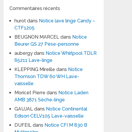
Commentaires récents
hurot
dans
Notice lave linge Candy –
CTF1205
BEUGNON MARCEL
dans
Notice
Beurer GS 27 Pèse-personne
aubergy
dans
Notice Whirlpool TDLR
65211 Lave-linge
KLEPPING Mireille
dans
Notice
Thomson TDW 60 WH Lave-
vaisselle
Moricet Pierre
dans
Notice Laden
AMB 3871 Sèche-linge
GAUJAL
dans
Notice Continental
Edison CELV105 Lave-vaisselle
DUFEIL
dans
Notice CFI M 830 B