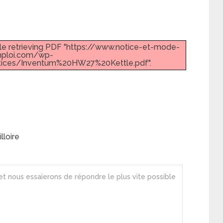
le retrieving PDF "https://www.notice-et-mode-
ploi.com/wp-
ices/Inventum%20HW27%20Kettle.pdf".
loire