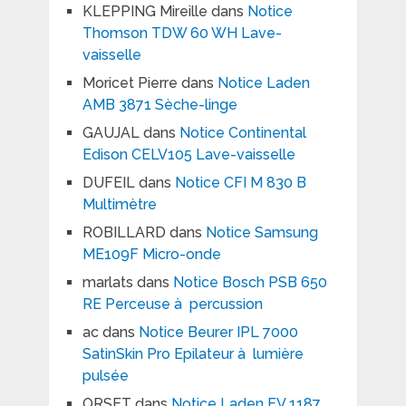
KLEPPING Mireille
dans
Notice
Thomson TDW 60 WH Lave-
vaisselle
Moricet Pierre
dans
Notice Laden
AMB 3871 Sèche-linge
GAUJAL
dans
Notice Continental
Edison CELV105 Lave-vaisselle
DUFEIL
dans
Notice CFI M 830 B
Multimètre
ROBILLARD
dans
Notice Samsung
ME109F Micro-onde
marlats
dans
Notice Bosch PSB 650
RE Perceuse à percussion
ac
dans
Notice Beurer IPL 7000
SatinSkin Pro Epilateur à lumière
pulsée
ORSET
dans
Notice Laden EV 1187