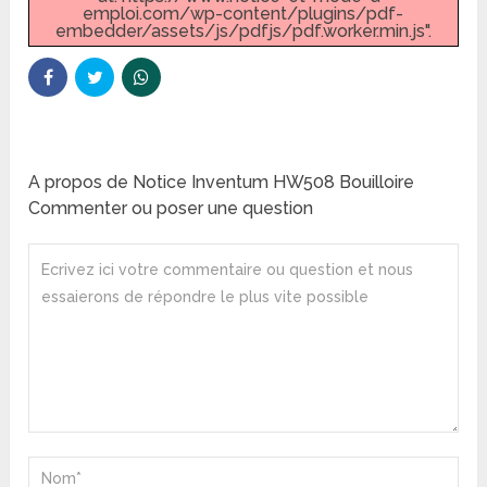
emploi.com/wp-content/plugins/pdf-
embedder/assets/js/pdfjs/pdf.worker.min.js".
A propos de Notice Inventum HW508 Bouilloire
Commenter ou poser une question