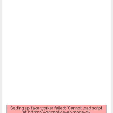
Setting up fake worker failed: "Cannot load script
at: https://www.notice-et-mode-d-