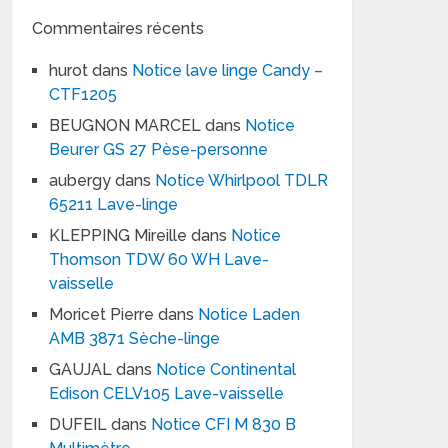
Commentaires récents
hurot
dans
Notice lave linge Candy –
CTF1205
BEUGNON MARCEL
dans
Notice
Beurer GS 27 Pèse-personne
aubergy
dans
Notice Whirlpool TDLR
65211 Lave-linge
KLEPPING Mireille
dans
Notice
Thomson TDW 60 WH Lave-
vaisselle
Moricet Pierre
dans
Notice Laden
AMB 3871 Sèche-linge
GAUJAL
dans
Notice Continental
Edison CELV105 Lave-vaisselle
DUFEIL
dans
Notice CFI M 830 B