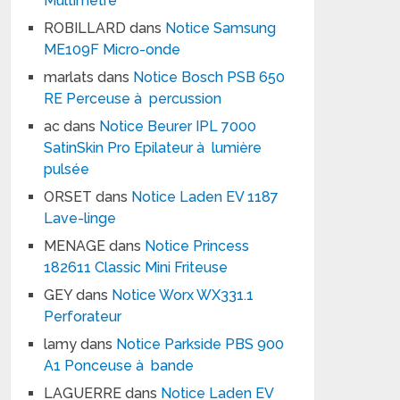
Multimètre
ROBILLARD
dans
Notice Samsung
ME109F Micro-onde
marlats
dans
Notice Bosch PSB 650
RE Perceuse à percussion
ac
dans
Notice Beurer IPL 7000
SatinSkin Pro Epilateur à lumière
pulsée
ORSET
dans
Notice Laden EV 1187
Lave-linge
MENAGE
dans
Notice Princess
182611 Classic Mini Friteuse
GEY
dans
Notice Worx WX331.1
Perforateur
lamy
dans
Notice Parkside PBS 900
A1 Ponceuse à bande
LAGUERRE
dans
Notice Laden EV