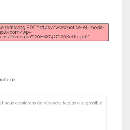
le retrieving PDF "https://www.notice-et-mode-
ploi.com/wp-
ices/Inventum%20HW74G%20Kettle.pdf".
illoire