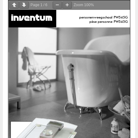
Page
1
/
6
Zoom
100%