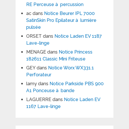
RE Perceuse à percussion
ac
dans
Notice Beurer IPL 7000
SatinSkin Pro Epilateur à lumière
pulsée
ORSET
dans
Notice Laden EV 1187
Lave-linge
MENAGE
dans
Notice Princess
182611 Classic Mini Friteuse
GEY
dans
Notice Worx WX331.1
Perforateur
lamy
dans
Notice Parkside PBS 900
A1 Ponceuse à bande
LAGUERRE
dans
Notice Laden EV
1167 Lave-linge