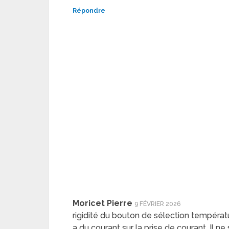
Répondre
Moricet Pierre
9 FÉVRIER 2026
rigidité du bouton de sélection températu
a du courant sur la prise de courant. Il ne 