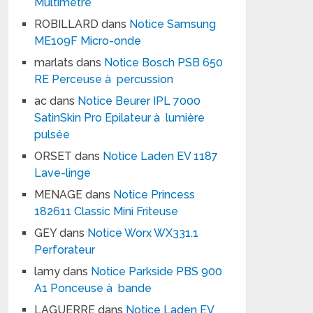
Multimètre
ROBILLARD
dans
Notice Samsung
ME109F Micro-onde
marlats
dans
Notice Bosch PSB 650
RE Perceuse à percussion
ac
dans
Notice Beurer IPL 7000
SatinSkin Pro Epilateur à lumière
pulsée
ORSET
dans
Notice Laden EV 1187
Lave-linge
MENAGE
dans
Notice Princess
182611 Classic Mini Friteuse
GEY
dans
Notice Worx WX331.1
Perforateur
lamy
dans
Notice Parkside PBS 900
A1 Ponceuse à bande
LAGUERRE
dans
Notice Laden EV