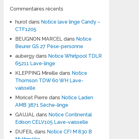
Commentaires récents
hurot
dans
Notice lave linge Candy –
CTF1205
BEUGNON MARCEL
dans
Notice
Beurer GS 27 Pèse-personne
aubergy
dans
Notice Whirlpool TDLR
65211 Lave-linge
KLEPPING Mireille
dans
Notice
Thomson TDW 60 WH Lave-
vaisselle
Moricet Pierre
dans
Notice Laden
AMB 3871 Sèche-linge
GAUJAL
dans
Notice Continental
Edison CELV105 Lave-vaisselle
DUFEIL
dans
Notice CFI M 830 B