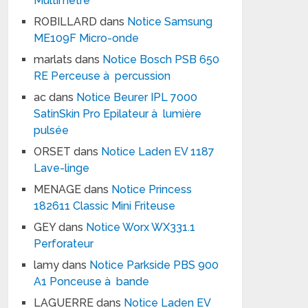
Multimètre
ROBILLARD
dans
Notice Samsung
ME109F Micro-onde
marlats
dans
Notice Bosch PSB 650
RE Perceuse à percussion
ac
dans
Notice Beurer IPL 7000
SatinSkin Pro Epilateur à lumière
pulsée
ORSET
dans
Notice Laden EV 1187
Lave-linge
MENAGE
dans
Notice Princess
182611 Classic Mini Friteuse
GEY
dans
Notice Worx WX331.1
Perforateur
lamy
dans
Notice Parkside PBS 900
A1 Ponceuse à bande
LAGUERRE
dans
Notice Laden EV