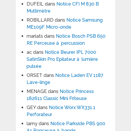
DUFEIL
dans
Notice CFI M 830 B
Multimètre
ROBILLARD
dans
Notice Samsung
ME109F Micro-onde
marlats
dans
Notice Bosch PSB 650
RE Perceuse à percussion
ac
dans
Notice Beurer IPL 7000
SatinSkin Pro Epilateur à lumière
pulsée
ORSET
dans
Notice Laden EV 1187
Lave-linge
MENAGE
dans
Notice Princess
182611 Classic Mini Friteuse
GEY
dans
Notice Worx WX331.1
Perforateur
lamy
dans
Notice Parkside PBS 900
A1 Ponceuse à bande