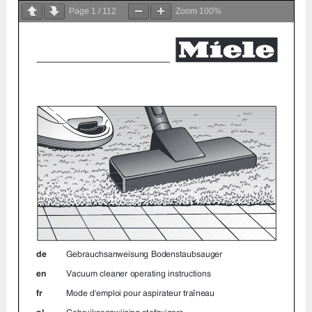
Page
1
/
112
Zoom
100%