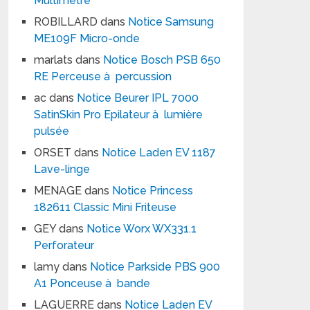
Multimètre
ROBILLARD
dans
Notice Samsung
ME109F Micro-onde
marlats
dans
Notice Bosch PSB 650
RE Perceuse à percussion
ac
dans
Notice Beurer IPL 7000
SatinSkin Pro Epilateur à lumière
pulsée
ORSET
dans
Notice Laden EV 1187
Lave-linge
MENAGE
dans
Notice Princess
182611 Classic Mini Friteuse
GEY
dans
Notice Worx WX331.1
Perforateur
lamy
dans
Notice Parkside PBS 900
A1 Ponceuse à bande
LAGUERRE
dans
Notice Laden EV