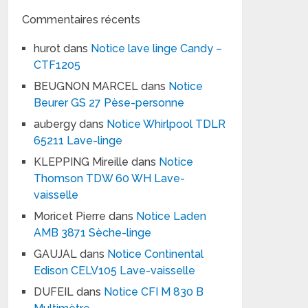
Commentaires récents
hurot
dans
Notice lave linge Candy –
CTF1205
BEUGNON MARCEL
dans
Notice
Beurer GS 27 Pèse-personne
aubergy
dans
Notice Whirlpool TDLR
65211 Lave-linge
KLEPPING Mireille
dans
Notice
Thomson TDW 60 WH Lave-
vaisselle
Moricet Pierre
dans
Notice Laden
AMB 3871 Sèche-linge
GAUJAL
dans
Notice Continental
Edison CELV105 Lave-vaisselle
DUFEIL
dans
Notice CFI M 830 B