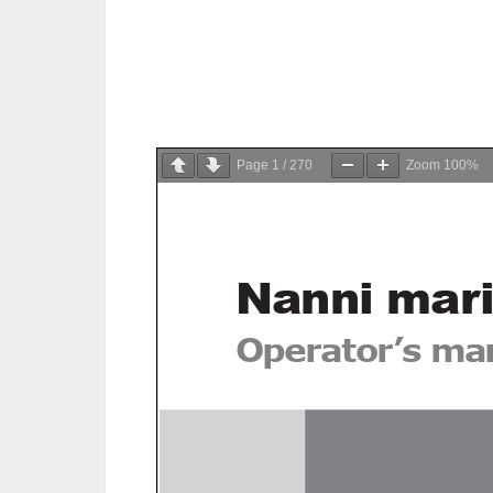
Page
1
/
270
Zoom
100%