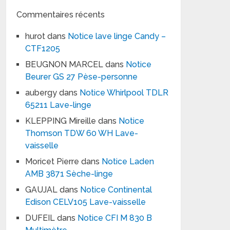
Commentaires récents
hurot
dans
Notice lave linge Candy –
CTF1205
BEUGNON MARCEL
dans
Notice
Beurer GS 27 Pèse-personne
aubergy
dans
Notice Whirlpool TDLR
65211 Lave-linge
KLEPPING Mireille
dans
Notice
Thomson TDW 60 WH Lave-
vaisselle
Moricet Pierre
dans
Notice Laden
AMB 3871 Sèche-linge
GAUJAL
dans
Notice Continental
Edison CELV105 Lave-vaisselle
DUFEIL
dans
Notice CFI M 830 B