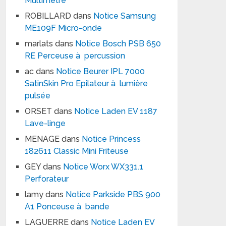
Multimètre
ROBILLARD
dans
Notice Samsung
ME109F Micro-onde
marlats
dans
Notice Bosch PSB 650
RE Perceuse à percussion
ac
dans
Notice Beurer IPL 7000
SatinSkin Pro Epilateur à lumière
pulsée
ORSET
dans
Notice Laden EV 1187
Lave-linge
MENAGE
dans
Notice Princess
182611 Classic Mini Friteuse
GEY
dans
Notice Worx WX331.1
Perforateur
lamy
dans
Notice Parkside PBS 900
A1 Ponceuse à bande
LAGUERRE
dans
Notice Laden EV