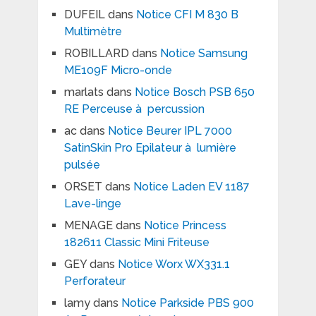
DUFEIL
dans
Notice CFI M 830 B
Multimètre
ROBILLARD
dans
Notice Samsung
ME109F Micro-onde
marlats
dans
Notice Bosch PSB 650
RE Perceuse à percussion
ac
dans
Notice Beurer IPL 7000
SatinSkin Pro Epilateur à lumière
pulsée
ORSET
dans
Notice Laden EV 1187
Lave-linge
MENAGE
dans
Notice Princess
182611 Classic Mini Friteuse
GEY
dans
Notice Worx WX331.1
Perforateur
lamy
dans
Notice Parkside PBS 900