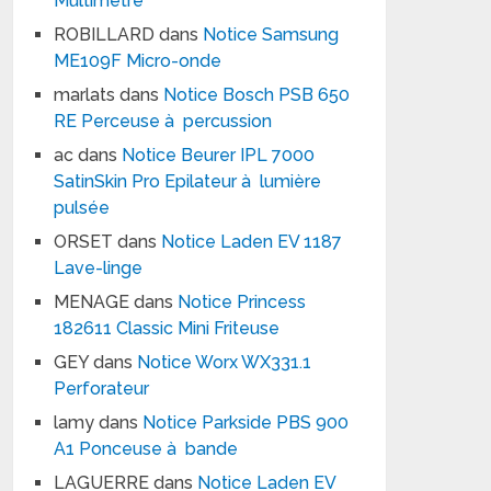
Multimètre
ROBILLARD
dans
Notice Samsung
ME109F Micro-onde
marlats
dans
Notice Bosch PSB 650
RE Perceuse à percussion
ac
dans
Notice Beurer IPL 7000
SatinSkin Pro Epilateur à lumière
pulsée
ORSET
dans
Notice Laden EV 1187
Lave-linge
MENAGE
dans
Notice Princess
182611 Classic Mini Friteuse
GEY
dans
Notice Worx WX331.1
Perforateur
lamy
dans
Notice Parkside PBS 900
A1 Ponceuse à bande
LAGUERRE
dans
Notice Laden EV