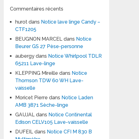
Commentaires récents
hurot
dans
Notice lave linge Candy –
CTF1205
BEUGNON MARCEL
dans
Notice
Beurer GS 27 Pèse-personne
aubergy
dans
Notice Whirlpool TDLR
65211 Lave-linge
KLEPPING Mireille
dans
Notice
Thomson TDW 60 WH Lave-
vaisselle
Moricet Pierre
dans
Notice Laden
AMB 3871 Sèche-linge
GAUJAL
dans
Notice Continental
Edison CELV105 Lave-vaisselle
DUFEIL
dans
Notice CFI M 830 B