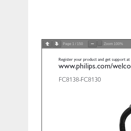
Page
1
/
150
Zoom
100%